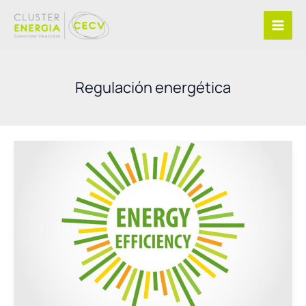
Ir
al
contenido
Regulación energética