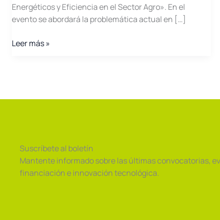
Energéticos y Eficiencia en el Sector Agro». En el
evento se abordará la problemática actual en […]
Jornada
Leer más »
Retos
Energéticos
y
Eficiencia
en
el
Sector
Agro
Suscríbete al boletín
Mantente informado sobre las últimas convocatorias, e
financiación e innovación tecnológica.