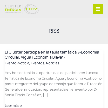
Ir
al
contenido
RIS3
El Clúster participa en la taula temàtica \»Economia
Circular, Aigua i Economia Blava\»
Evento-Noticia
,
Eventos
,
Noticias
Hoy hemos tenido la oportunidad de participaren la mesa
temática de Economía Circular, Agua y Economía Azul, como
parte integrante del grupo de trabajo que lidera la Dirección
General de Innovación, representada en el evento por Dª.
Sonia Tirado González, […]
El
Leer más »