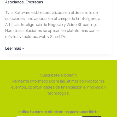
Asociados
,
Empresas
Tyris Software está especializada en el desarrollo de
soluciones innovadoras en el campo de la Inteligencia
Artificial, Inteligencia de Negocio y Vídeo Streaming.
Nuestras soluciones se aplican en plataformas como
móviles y tabletas, web y SmartTV.
Tyris
Leer más »
Software
Suscríbete al boletín
Mantente informado sobre las últimas convocatorias,
eventos, oportunidades de financiación e innovación
tecnológica.
Indica tu correo electrónico para suscribirte