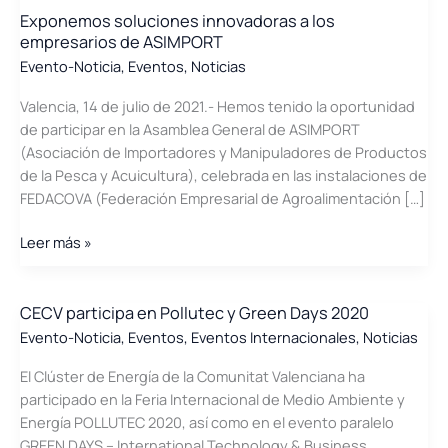
Exponemos soluciones innovadoras a los
empresarios de ASIMPORT
Evento-Noticia
,
Eventos
,
Noticias
Valencia, 14 de julio de 2021.- Hemos tenido la oportunidad
de participar en la Asamblea General de ASIMPORT
(Asociación de Importadores y Manipuladores de Productos
de la Pesca y Acuicultura), celebrada en las instalaciones de
FEDACOVA (Federación Empresarial de Agroalimentación […]
Exponemos
Leer más »
soluciones
innovadoras
a
CECV participa en Pollutec y Green Days 2020
los
Evento-Noticia
,
Eventos
,
Eventos Internacionales
,
Noticias
empresarios
El Clúster de Energía de la Comunitat Valenciana ha
de
participado en la Feria Internacional de Medio Ambiente y
ASIMPORT
Energía POLLUTEC 2020, así como en el evento paralelo
GREEN DAYS – International Technology & Business