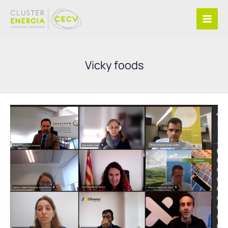
Ir
al
contenido
Vicky foods