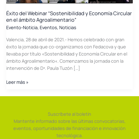
Éxito del Webinar “Sostenibilidad y Economía Circular
en el ámbito Agroalimentario”
Evento-Noticia
,
Eventos
,
Noticias
Valencia, 28 de abril de 2021.- Hemos celebrado con gran
éxito la jornada que co-organizamos con Fedacova y que
llevaba por título «Sostenibilidad y Economía Circular en el
ámbito Agroalimentario«. Comenzamos la jornada con la
intervención de Dª. Paula Tuzón […]
Éxito
Leer más »
del
Webinar
“Sostenibilidad
y
Suscríbete al boletín
Economía
Mantente informado sobre las últimas convocatorias,
Circular
eventos, oportunidades de financiación e innovación
en
tecnológica.
el