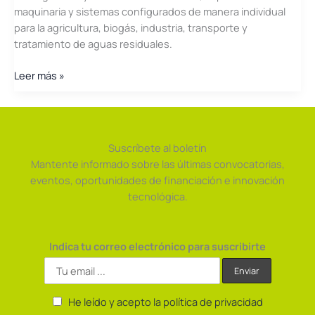
maquinaria y sistemas configurados de manera individual
para la agricultura, biogás, industria, transporte y
tratamiento de aguas residuales.
VOGELSANG
Leer más »
Suscríbete al boletín
Mantente informado sobre las últimas convocatorias,
eventos, oportunidades de financiación e innovación
tecnológica.
Indica tu correo electrónico para suscribirte
He leído y acepto la política de privacidad