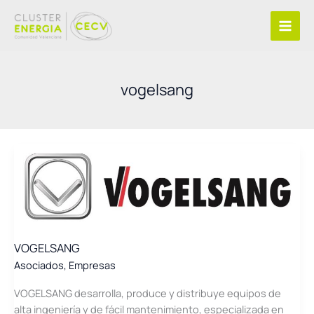
Ir
al
contenido
vogelsang
VOGELSANG
Asociados
,
Empresas
VOGELSANG desarrolla, produce y distribuye equipos de
alta ingeniería y de fácil mantenimiento, especializada en