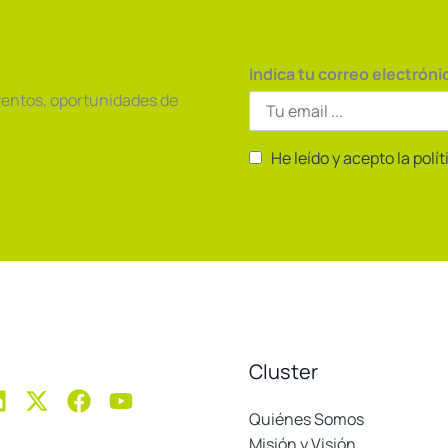
Indica tu correo electróni
ventos, oportunidades de
He leído y acepto la polí
Cluster
Quiénes Somos
Misión y Visión