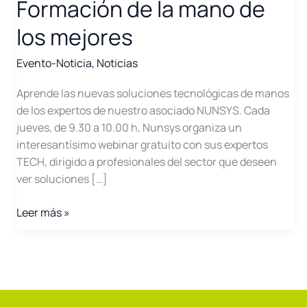
Formación de la mano de
los mejores
Evento-Noticia
,
Noticias
Aprende las nuevas soluciones tecnológicas de manos
de los expertos de nuestro asociado NUNSYS. Cada
jueves, de 9.30 a 10.00 h, Nunsys organiza un
interesantísimo webinar gratuito con sus expertos
TECH, dirigido a profesionales del sector que deseen
ver soluciones […]
Webimars
Leer más »
de
Nunsys:
Formación
de
la