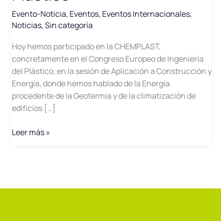
Evento-Noticia
,
Eventos
,
Eventos Internacionales
,
Noticias
,
Sin categoría
Hoy hemos participado en la CHEMPLAST,
concretamente en el Congreso Europeo de Ingeniería
del Plástico, en la sesión de Aplicación a Construcción y
Energía, donde hemos hablado de la Energía
procedente de la Geotermia y de la climatización de
edificios […]
El
Leer más »
Clúster
participa
en
Chemplast
–
Congreso
Europeo