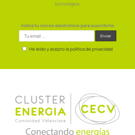
tecnológica.
Indica tu correo electrónico para suscribirte
He leído y acepto la política de privacidad