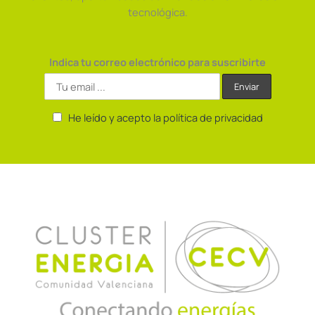
tecnológica.
Indica tu correo electrónico para suscribirte
He leído y acepto la política de privacidad