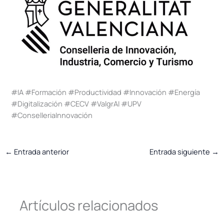
#IA #Formación #Productividad #Innovación #Energía
#Digitalización #CECV #ValgrAI #UPV
#ConselleriaInnovación
←
Entrada anterior
Entrada siguiente
→
Artículos relacionados