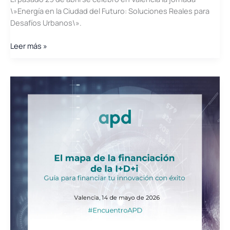
\»Energía en la Ciudad del Futuro: Soluciones Reales para
Desafíos Urbanos\».
Éxito
Leer más »
de
la
jornada
\»Energía
en
la
ciudad
del
futuro\»:
CATENERG
y
el
Clúster
de
Energía