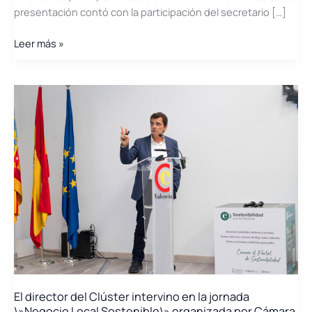
presentación contó con la participación del secretario […]
Presentación
Leer más »
en
Bruselas
del
Clúster
de
Energía
de
la
Comunitat
Valenciana
El director del Clúster intervino en la jornada
\»Negocio Local Sostenible\» organizada por Cámara