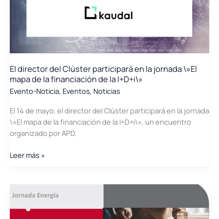
lideran
el
debate
sobre
la
descarbonización
El director del Clúster participará en la jornada \»El
urbana
mapa de la financiación de la I+D+i\»
en
Evento-Noticia
,
Eventos
,
Noticias
València
El 14 de mayo, el director del Clúster participará en la jornada
\»El mapa de la financiación de la I+D+i\», un encuentro
organizado por APD.
El
Leer más »
director
del
Clúster
participará
en