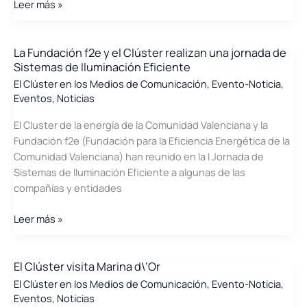
Repercusión
Leer más »
en
prensa
de
La Fundación f2e y el Clúster realizan una jornada de
Sistemas de Iluminación Eficiente
la
Asamblea
El Clúster en los Medios de Comunicación
,
Evento-Noticia
,
Eventos
,
Noticias
General
del
El Cluster de la energía de la Comunidad Valenciana y la
Cluster
Fundación f2e (Fundación para la Eficiencia Energética de la
de
Comunidad Valenciana) han reunido en la I Jornada de
Energía
Sistemas de Iluminación Eficiente a algunas de las
de
compañías y entidades
la
Comunidad
La
Leer más »
Valenciana
Fundación
f2e
y
El Clúster visita Marina d\’Or
el
El Clúster en los Medios de Comunicación
,
Evento-Noticia
,
Clúster
Eventos
,
Noticias