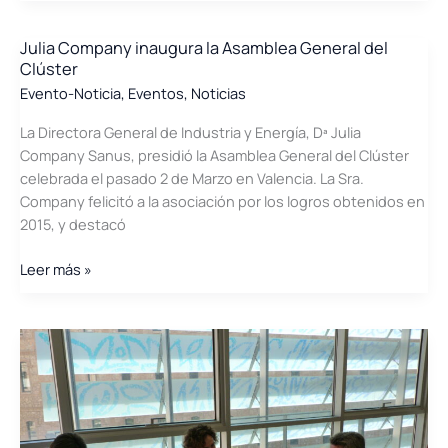
Europea
selecciona
Julia Company inaugura la Asamblea General del
Clúster
al
Clúster
Evento-Noticia
,
Eventos
,
Noticias
de
La Directora General de Industria y Energía, Dª Julia
Energía
Company Sanus, presidió la Asamblea General del Clúster
de
celebrada el pasado 2 de Marzo en Valencia. La Sra.
la
Company felicitó a la asociación por los logros obtenidos en
Comunidad
2015, y destacó
Valenciana
para
Julia
Leer más »
participar
Company
en
inaugura
el
la
encuentro
Asamblea
intercluster
General
UE-
del
EEUU
Clúster