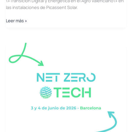
las instalaciones de Picassent Solar.
Gran
Leer más »
éxito
de
la
jornada
«Transición
Digital
y
Energética
en
el
Agro
Valenciano»