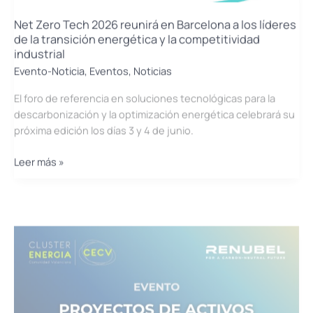
Net Zero Tech 2026 reunirá en Barcelona a los líderes
de la transición energética y la competitividad
industrial
Evento-Noticia
,
Eventos
,
Noticias
El foro de referencia en soluciones tecnológicas para la
descarbonización y la optimización energética celebrará su
próxima edición los días 3 y 4 de junio.
Net
Leer más »
Zero
Tech
2026
reunirá
en
Barcelona
a
los
líderes
de