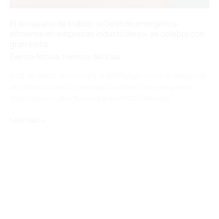
Evento-Noticia
,
Eventos
,
Noticias
El 26 de marzo, el Clúster y la AVEP organizaron el desayuno
de trabajo \»Gestión energética eficiente en empresas
industriales\», que tuvo lugar en el CEEI Valencia.
El
Leer más »
desayuno
de
trabajo
\»Gestión
energética
eficiente
en
empresas
industriales\»
se
celebró
con