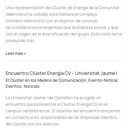
realizan
Una representación del Cluster de Energía de la Comunitat
una
Valenciana ha visitado esta mañana el complejo
jornada
hotelero Marina d’Or con el objetivo de conocer
de
las instalaciones energéticas que la empresa posee y que
Sistemas
son el origen de la diversificación del grupo. Esta visita se ha
de
producido tras
Iluminación
Eficiente
El
Leer más »
Clúster
visita
Marina
Encuentro Clúster Energía CV – Universitat Jaume I
d\’Or
El Clúster en los Medios de Comunicación
,
Evento-Noticia
,
Eventos
,
Noticias
La Universitat Jaume I de Castellón ha acogido un
encuentro para presentar el Cluster Energía CV en el
campus castellonense. El objetivo del encuentro era poner
en contacto a los responsables de las empresas miembro
del Cluster con los diversos