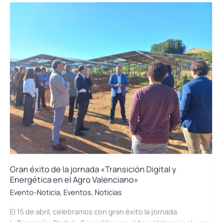
consolida
como
factor
estratégico
para
la
competitividad
de
la
industria
del
packaging
Gran éxito de la jornada «Transición Digital y
Energética en el Agro Valenciano»
Evento-Noticia
,
Eventos
,
Noticias
El 15 de abril, celebramos con gran éxito la jornada
\»Transición Digital y Energética en el Agro Valenciano\» en