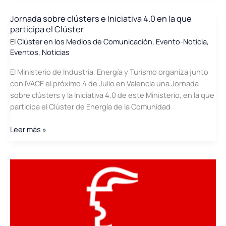
participa
en
Jornada sobre clústers e Iniciativa 4.0 en la que
participa el Clúster
Egética
2016
El Clúster en los Medios de Comunicación
,
Evento-Noticia
,
Eventos
,
Noticias
El Ministerio de Industria, Energía y Turismo organiza junto
con IVACE el próximo 4 de Julio en Valencia una Jornada
sobre clústers y la Iniciativa 4.0 de este Ministerio, en la que
participa el Clúster de Energía de la Comunidad
Jornada
Leer más »
sobre
clústers
e
Iniciativa
4.0
en
la
que