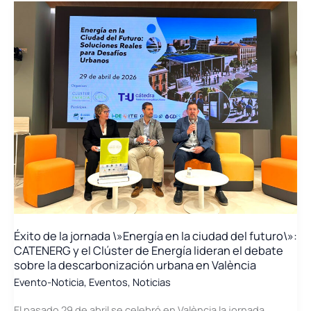
la
jornada
\»Hidrógeno
aplicado:
soluciones
para
la
movilidad
avanzada
y
la
industria
descarbonizada\»,
organizada
por
Éxito de la jornada \»Energía en la ciudad del futuro\»:
el
CATENERG y el Clúster de Energía lideran el debate
Clúster
sobre la descarbonización urbana en València
y
Evento-Noticia
,
Eventos
,
Noticias
el
El pasado 29 de abril se celebró en València la jornada
CMT