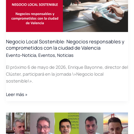
la
jornada
\»El
mapa
de
la
Negocio Local Sostenible: Negocios responsables y
financiación
comprometidos con la ciudad de Valencia
de
Evento-Noticia
,
Eventos
,
Noticias
la
I+D+i\»
El próximo 6 de mayo de 2026, Enrique Bayonne, director del
Clúster, participará en la jornada \»Negocio local
sostenible\».
Negocio
Leer más »
Local
Sostenible:
Negocios
responsables
y