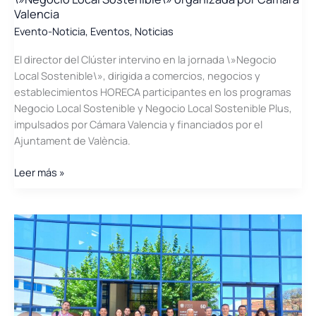
Valencia
Evento-Noticia
,
Eventos
,
Noticias
El director del Clúster intervino en la jornada \»Negocio
Local Sostenible\», dirigida a comercios, negocios y
establecimientos HORECA participantes en los programas
Negocio Local Sostenible y Negocio Local Sostenible Plus,
impulsados por Cámara Valencia y financiados por el
Ajuntament de València.
El
Leer más »
director
del
Clúster
intervino
en
la
jornada
\»Negocio