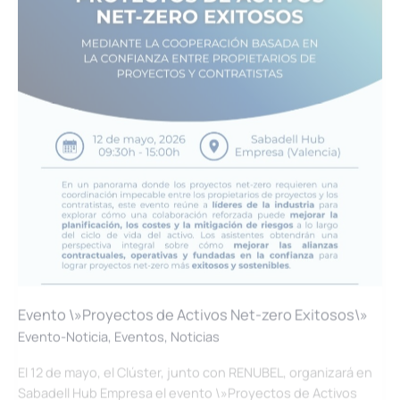
la
transición
energética
y
la
competitividad
industrial
Evento \»Proyectos de Activos Net-zero Exitosos\»
Evento-Noticia
,
Eventos
,
Noticias
El 12 de mayo, el Clúster, junto con RENUBEL, organizará en
Sabadell Hub Empresa el evento \»Proyectos de Activos
Net-zero Exitosos\».