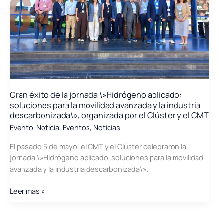
Local
Sostenible\»
organizada
por
Cámara
Valencia
Gran éxito de la jornada \»Hidrógeno aplicado:
soluciones para la movilidad avanzada y la industria
descarbonizada\», organizada por el Clúster y el CMT
Evento-Noticia
,
Eventos
,
Noticias
El pasado 6 de mayo, el CMT y el Clúster celebraron la
jornada \»Hidrógeno aplicado: soluciones para la movilidad
avanzada y la industria descarbonizada\».
Gran
Leer más »
éxito
de