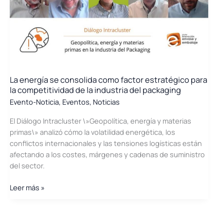
comprometidos
con
la
ciudad
de
Valencia
La energía se consolida como factor estratégico para
la competitividad de la industria del packaging
Evento-Noticia
,
Eventos
,
Noticias
El Diálogo Intracluster \»Geopolítica, energía y materias
primas\» analizó cómo la volatilidad energética, los
conflictos internacionales y las tensiones logísticas están
afectando a los costes, márgenes y cadenas de suministro
del sector.
La
Leer más »
energía
se