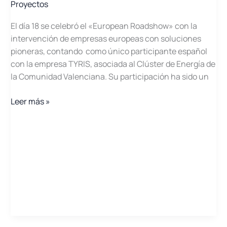
Proyectos
El día 18 se celebró el «European Roadshow» con la
intervención de empresas europeas con soluciones
pioneras, contando como único participante español
con la empresa TYRIS, asociada al Clúster de Energía de
la Comunidad Valenciana. Su participación ha sido un
Nuestro
Leer más »
asociado
Tyris,
único
participante
español
en
el
foro
Shenzhen