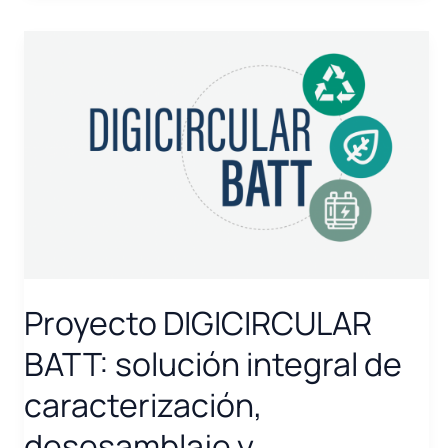
los
\»eMobility
Innovation
Awards
2023\»
Proyecto DIGICIRCULAR
BATT: solución integral de
caracterización,
desesamblaje y