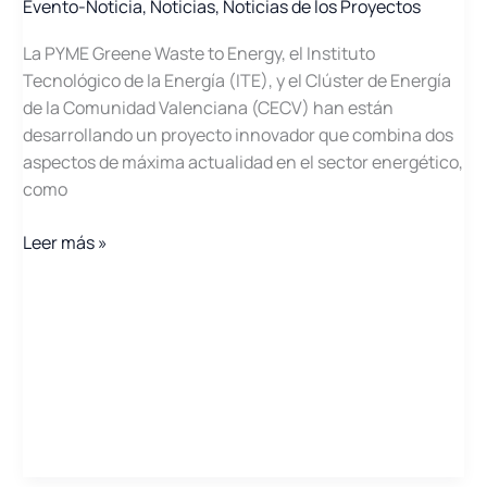
Evento-Noticia
,
Noticias
,
Noticias de los Proyectos
V.E.
La PYME Greene Waste to Energy, el Instituto
Tecnológico de la Energía (ITE), y el Clúster de Energía
de la Comunidad Valenciana (CECV) han están
desarrollando un proyecto innovador que combina dos
aspectos de máxima actualidad en el sector energético,
como
SIGEN2H2-
Leer más »
F2
continua
con
la
investigación
en
la
generación
y