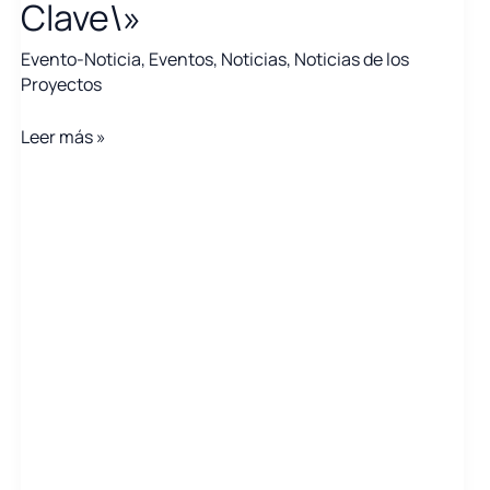
Clave\»
Evento-Noticia
,
Eventos
,
Noticias
,
Noticias de los
Proyectos
Celebramos
Leer más »
la
Jornada
\»Digitalización
en
grandes
instalaciones
e
infraestructuras.
Aspectos
Clave\»