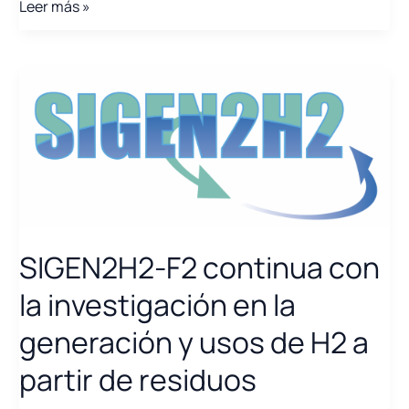
BATTHOME:
Leer más »
Tecnologías
digitales
para
almacenamiento
y
gestión
energética
en
el
sector
residencial
SIGEN2H2-F2 continua con
destinadas
la investigación en la
a
autoconsumo
generación y usos de H2 a
y
partir de residuos
carga
de