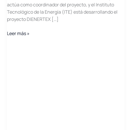
actúa como coordinador del proyecto, y el Instituto
Tecnológico de la Energía (ITE) está desarrollando el
proyecto DIENERTEX […]
Reunión
Leer más »
de
seguimiento
del
proyecto
DIENERTEX