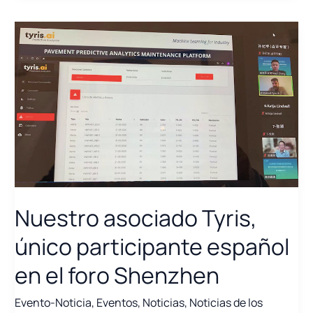
usos
de
H2
a
partir
de
residuos
Nuestro asociado Tyris,
único participante español
en el foro Shenzhen
Evento-Noticia
,
Eventos
,
Noticias
,
Noticias de los