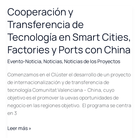
BATT:
solución
Cooperación y
integral
Transferencia de
de
caracterización,
Tecnología en Smart Cities,
desesamblaje
Factories y Ports con China
y
conformación
Evento-Noticia
,
Noticias
,
Noticias de los Proyectos
de
activo
Comenzamos en el Clúster el desarrollo de un proyecto
energético
de internacionalización y de transferencia de
de
tecnología Comunitat Valenciana – China, cuyo
segundo
objetivo es el promover la uevas oportunidades de
uso
negocio en las regiones objetivo. El programa se centra
de
en 3
baterías
de
Cooperación
Leer más »
VE
y