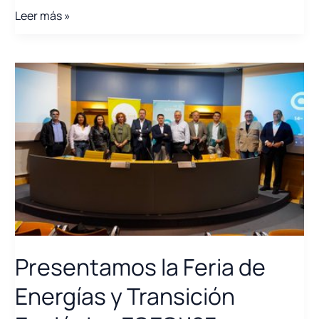
Directiva
Leer más »
Europea
2023/1791
de
Eficiencia
Energética
Presentamos la Feria de
Energías y Transición