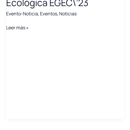
Ecológica EGEC\’23
Evento-Noticia
,
Eventos
,
Noticias
Presentamos
Leer más »
la
Feria
de
Energías
y
Transición
Ecológica
EGEC\’23