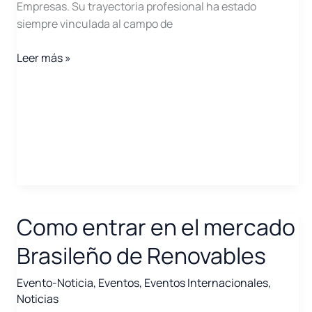
Empresas. Su trayectoria profesional ha estado
siempre vinculada al campo de
Marta
Leer más »
García,
la
fuerza
de
la
determinación
Como entrar en el mercado
Brasileño de Renovables
Evento-Noticia
,
Eventos
,
Eventos Internacionales
,
Noticias