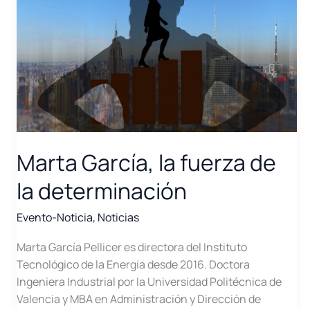
marca
un
antes
y
un
después
en
la
innovación
Marta García, la fuerza de
para
la
la determinación
industria
intensiva
Evento-Noticia
,
Noticias
en
energía
Marta García Pellicer es directora del Instituto
Tecnológico de la Energía desde 2016. Doctora
Ingeniera Industrial por la Universidad Politécnica de
Valencia y MBA en Administración y Dirección de