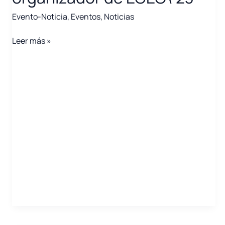
Evento-Noticia
,
Eventos
,
Noticias
Primera
Leer más »
reunión
del
comité
organizador
de
EGEC\’23