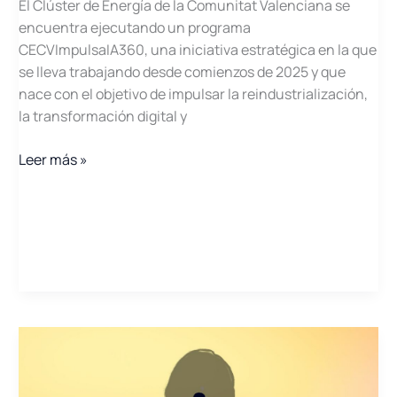
El Clúster de Energía de la Comunitat Valenciana se
encuentra ejecutando un programa
CECVImpulsaIA360, una iniciativa estratégica en la que
se lleva trabajando desde comienzos de 2025 y que
nace con el objetivo de impulsar la reindustrialización,
la transformación digital y
El
Leer más »
Clúster
ejecuta
un
programa
innovador:
CECVImpulsaIA360