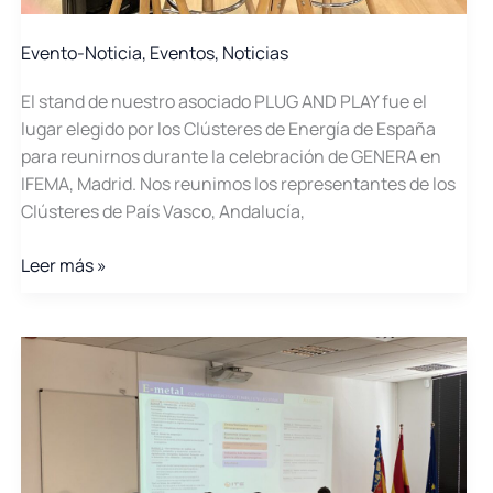
Evento-Noticia
,
Eventos
,
Noticias
El stand de nuestro asociado PLUG AND PLAY fue el
lugar elegido por los Clústeres de Energía de España
para reunirnos durante la celebración de GENERA en
IFEMA, Madrid. Nos reunimos los representantes de los
Clústeres de País Vasco, Andalucía,
Reunión
Leer más »
de
Clústeres
de
Energía
en
GENERA