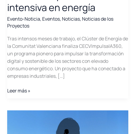
intensiva en energía
Evento-Noticia
,
Eventos
,
Noticias
,
Noticias de los
Proyectos
Tras intensos meses de trabajo, el Clúster de Energía de
la Comunitat Valenciana finaliza CECVImpulsaIA360,
un programa pionero para impulsar la transformación
digital y sostenible de los sectores con elevado
consumo energético. Un proyecto que ha conectado a
empresas industriales, […]
CECVImpulsaIA360:
Leer más »
concluimos
un
programa
estratégico
que