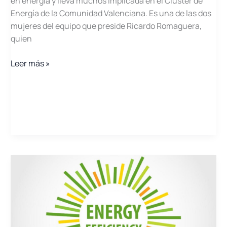
en energía y lleva muchos implicada en el Clúster de
Energía de la Comunidad Valenciana. Es una de las dos
mujeres del equipo que preside Ricardo Romaguera,
quien
Adoración
Leer más »
Arnaldos,
la
mentora
más
energética
del
Clúster