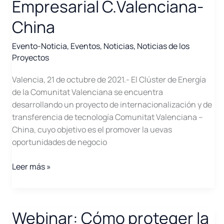
Empresarial C.Valenciana-
China
Evento-Noticia
,
Eventos
,
Noticias
,
Noticias de los
Proyectos
Valencia, 21 de octubre de 2021.- El Clúster de Energía
de la Comunitat Valenciana se encuentra
desarrollando un proyecto de internacionalización y de
transferencia de tecnología Comunitat Valenciana –
China, cuyo objetivo es el promover la uevas
oportunidades de negocio
Foro
Leer más »
de
Sostenibilidad
Empresarial
Webinar: Cómo proteger la
C.Valenciana-