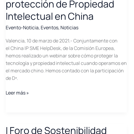
protección de Propiedad
Intelectual en China
Evento-Noticia
,
Eventos
,
Noticias
Valencia, 10 de marzo de 2021.- Conjuntamente con
el China IP SME HelpDesk, de la Comisión Europea,
hemos realizado un webinar sobre cómo proteger la
tecnología y propiedad intelectual cuando operamos en
el mercado chino. Hemos contado con la participación
de Dª.
Celebrado
Leer más »
el
Webinar
de
protección
I Foro de Sostenibilidad
de