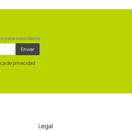
Programa
Cooperación
CECV-
China
co para suscribirte
tica de privacidad
Legal