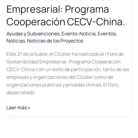
Tecnología
Empresarial: Programa
en
Smart
Cooperación CECV-China.
Cities,
Factories
Ayudas y Subvenciones
,
Evento-Noticia
,
Eventos
,
y
Noticias
,
Noticias de los Proyectos
Ports
Este 21 de octubre, el Clúster ha realizado el I Foro de
con
Sostenibilidad Empresarial: Programa Cooperación
China
CECV-China con un éxito de participación, tanto de las
empresas y organizaciones del Clúster como de
organizaciones públicas y privadas chinas. El Foro,
desarrollado
Foro
Leer más »
de
Sostenibilidad
Empresarial:
Programa