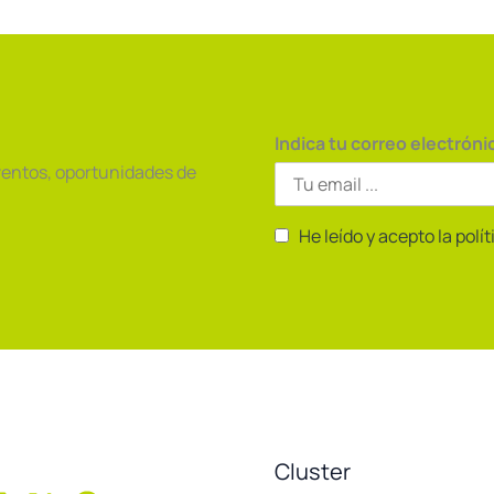
Cooperación
CECV-
China.
Indica tu correo electróni
ventos, oportunidades de
He leído y acepto la polí
Cluster