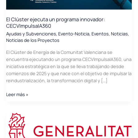
El Clúster ejecuta un programa innovador:
CECVImpulsaIA360
Ayudas y Subvenciones
,
Evento-Noticia
,
Eventos
,
Noticias
,
Noticias de los Proyectos
El Clúster de Energía de la Comunitat Valenciana se
encuentra ejecutando un programa CECVImpulsaIA360, una
iniciativa estratégica en la que se lleva trabajando desde
comienzos de 2025 y que nace con el objetivo de impulsar la
reindustrialización, la transformación digital y […]
El
Leer más »
Clúster
ejecuta
un
programa
innovador:
CECVImpulsaIA360