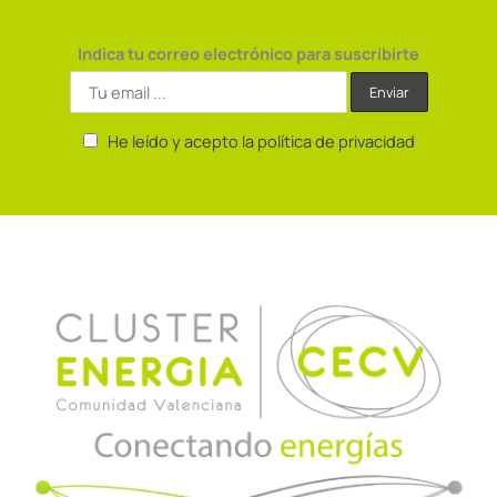
Indica tu correo electrónico para suscribirte
He leído y acepto la política de privacidad