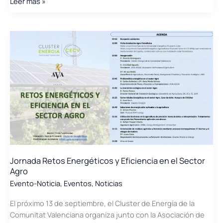
EGEC
Leer más »
y
ECOFIRA
POSICIONAN
LA
COMUNIDAD
VALENCIANA
COMO
LIDER
EN
LA
TRANSICIÓN
ENERGÉTICA
Jornada Retos Energéticos y Eficiencia en el Sector
Agro
Evento-Noticia
,
Eventos
,
Noticias
El próximo 13 de septiembre, el Cluster de Energía de la
Comunitat Valenciana organiza junto con la Asociación de