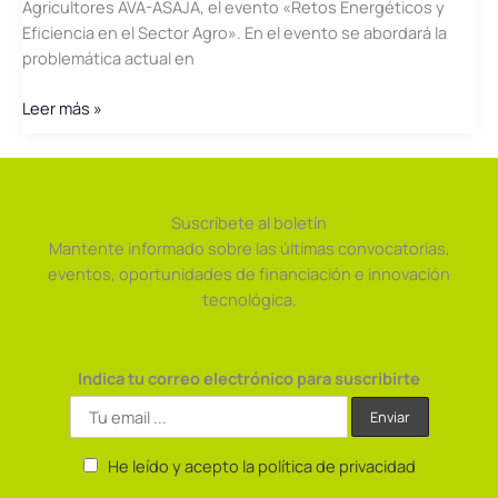
Agricultores AVA-ASAJA, el evento «Retos Energéticos y
Eficiencia en el Sector Agro». En el evento se abordará la
problemática actual en
Jornada
Leer más »
Retos
Energéticos
y
Eficiencia
Suscríbete al boletín
en
Mantente informado sobre las últimas convocatorias,
el
eventos, oportunidades de financiación e innovación
Sector
tecnológica.
Agro
Indica tu correo electrónico para suscribirte
He leído y acepto la política de privacidad