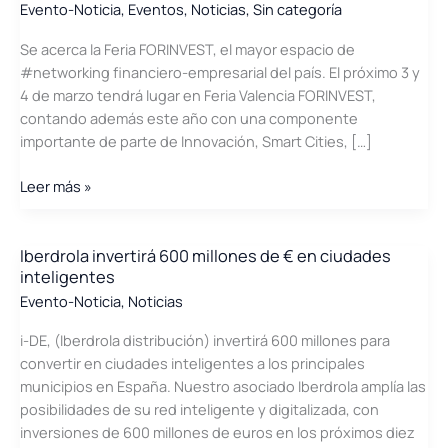
Evento-Noticia
,
Eventos
,
Noticias
,
Sin categoría
Se acerca la Feria FORINVEST, el mayor espacio de
#networking financiero-empresarial del país. El próximo 3 y
4 de marzo tendrá lugar en Feria Valencia FORINVEST,
contando además este año con una componente
importante de parte de Innovación, Smart Cities, […]
Llega
Leer más »
Forinvest,
el
mayor
Iberdrola invertirá 600 millones de € en ciudades
inteligentes
espacio
de
Evento-Noticia
,
Noticias
#networking
i-DE, (Iberdrola distribución) invertirá 600 millones para
financiero-
convertir en ciudades inteligentes a los principales
empresarial
municipios en España. Nuestro asociado Iberdrola amplía las
del
posibilidades de su red inteligente y digitalizada, con
país
inversiones de 600 millones de euros en los próximos diez