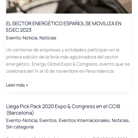
EL SECTOR ENERGÉTICO ESPAÑOL SE MOVILIZA EN
EGEC 2023
Evento-Noticia
,
Noticias
Un centenar de empresas y entidades participan en la
primera edición de la feria más aglutinadora del sector
energético, Energy Global Expo & Congress, evento que se
celebrará del 14 al 16 de noviembre en Feria Valencia
EL
Leer más »
SECTOR
ENERGÉTICO
ESPAÑOL
Llega Pick Pack 2020 Expo & Congress en el CCIB
(Barcelona)
SE
MOVILIZA
Evento-Noticia
,
Eventos
,
Eventos Internacionales
,
Noticias
,
Sin categoría
EN
EGEC