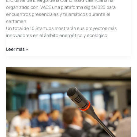
El Clúster de Energía de la Comunidad Valenciana ha
organizado con IVACE una plataforma digital B2B para
encuentros presenciales y telemáticos durante el
certamen
Un total de 10 Startups mostrarán sus proyectos más
innovadores en el ámbito energético y ecológico
EGEC
Leer más »
y
ECOFIRA
POSICIONAN
LA
COMUNIDAD
VALENCIANA
COMO
LIDER
EN
LA
TRANSICIÓN
ENERGÉTICA