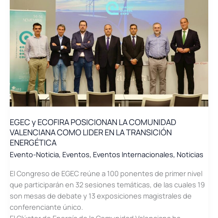
energética
centraron
el
debate
en
el
II
Congreso
de
Energía
de
EGEC y ECOFIRA POSICIONAN LA COMUNIDAD
Castellón
VALENCIANA COMO LIDER EN LA TRANSICIÓN
ENERGÉTICA
Evento-Noticia
,
Eventos
,
Eventos Internacionales
,
Noticias
El Congreso de EGEC reúne a 100 ponentes de primer nivel
que participarán en 32 sesiones temáticas, de las cuales 19
son mesas de debate y 13 exposiciones magistrales de
conferenciante único.