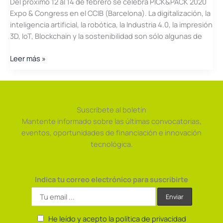
Del próximo 12 al 14 de febrero se celebra PICK&PACK 2020
2023
Expo & Congress en el CCIB (Barcelona). La digitalización, la
inteligencia artificial, la robótica, la Industria 4.0, la impresión
3D, IoT, Blockchain y la sostenibilidad son sólo algunas de
Llega
Leer más »
Pick
Pack
2020
Expo
Suscríbete al boletín
&
Mantente informado sobre las últimas convocatorias,
Congress
eventos, oportunidades de financiación e innovación
en
tecnológica.
el
CCIB
(Barcelona)
Indica tu correo electrónico para suscribirte
He leído y acepto la política de privacidad